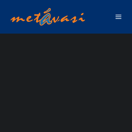
ΔΙΑΣΩΣΗ ΣΕ ΟΡΜΗΤΙΚΑ ΝΕΡΑ & ΠΛΗΜΜΥΡΙΚΕΣ ΚΑΤΑΣΤΑΣΕΙΣ
ΠΡΩΤΟΣ ΑΝΤΑΠΟΚΡΙΤΗΣ ΣΕ ΟΡΜΗΤΙΚΑ ΝΕΡΑ & ΠΛΗΜΜΥΡΙΚΕΣ
ΚΑΤΑΣΤΑΣΕΙΣ / SWIFTWATER & FLOOD RESCUE FIRST RESPONDER, ΤΟΥ
ΟΡΓΑΝΙΣΜΟΥ RESCUE 3 INTERNATIONAL
ΣΧΟΛΗ ΤΕΧΝΙΚΟΥ ΔΙΑΣΩΣΗΣ ΟΡΜΗΤΙΚΩΝ ΝΕΡΩΝ ΚΑΙ ΠΛΗΜΜΥΡΙΚΩΝ
ΚΑΤΑΣΤΑΣΕΩΝ (SWIFTWATER & FLOOD RESCUE TECHNICIAN),ΤΟΥ ΟΡΓΑΝΙΣΜΟΥ
RESCUE 3 INTERNATIONAL
ΣΧΟΛΗ ΠΡΟΧΩΡΗΜΕΝΟΥ ΤΕΧΝΙΚΟΥ ΔΙΑΣΩΣΗΣ ΟΡΜΗΤΙΚΩΝ ΝΕΡΩΝ ΚΑΙ
Rescue 3 Europe
ΠΛΗΜΜΥΡΙΚΩΝ ΚΑΤΑΣΤΑΣΕΩΝ ΜΕ ΘΕΜΑ ΝΕΡΟ (ADVANCED SWIFTWATER &
FLOOD RESCUE TECHNICIAN COURSE / WATER )_RESCUE 3 EUROPE /
INTERNATIONAL
ΣΧΟΛΗ ΕΠΙΚΕΦΑΛΗΣ ΟΜΑΔΑΣ ΔΙΑΣΩΣΗΣ ΟΡΜΗΤΙΚΩΝ ΝΕΡΩΝ &
ΠΛΗΜΜΥΡΙΚΩΝ ΚΑΤΑΣΤΑΣΕΩΝ (WATER & FLOOD RESCUE TEAM LEADER) ΑΠΟ
ΤΗΝ RESCUE 3 INTERNATIONAL / EUROPE
ΣΧΟΛΗ ΔΙΑΣΩΣΗΣ ΜΕ ΣΧΟΙΝΙΑ ΠΑΝΩ ΑΠΟ ΤΟ ΝΕΡΟ / ROPE OVER WATER
(ROW)
ΣΧΟΛΗ ΕΠΙΧΕΙΡΗΣΕΩΝ ΟΡΜΗΤΙΚΩΝ ΝΕΡΩΝ & ΠΛΗΜΜΥΡΙΚΩΝ
ΚΑΤΑΣΤΑΣΕΩΝ ΓΙΑ ΤΟ ΠΡΟΣΩΠΙΚΟ ΤΩΝ ΕΛΙΚΟΠΤΕΡΩΝ ΕΡΕΥΝΑΣ & ΔΙΑΣΩΣΗΣ