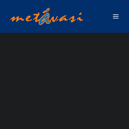
ΔΙΑΣΩΣΗ ΣΕ ΟΡΜΗΤΙΚΑ ΝΕΡΑ & ΠΛΗΜΜΥΡΙΚΕΣ ΚΑΤΑΣΤΑΣΕΙΣ
ΠΡΩΤΟΣ ΑΝΤΑΠΟΚΡΙΤΗΣ ΣΕ ΟΡΜΗΤΙΚΑ ΝΕΡΑ & ΠΛΗΜΜΥΡΙΚΕΣ
ΚΑΤΑΣΤΑΣΕΙΣ / SWIFTWATER & FLOOD RESCUE FIRST RESPONDER, ΤΟΥ
ΟΡΓΑΝΙΣΜΟΥ RESCUE 3 INTERNATIONAL
ΣΧΟΛΗ ΤΕΧΝΙΚΟΥ ΔΙΑΣΩΣΗΣ ΟΡΜΗΤΙΚΩΝ ΝΕΡΩΝ ΚΑΙ ΠΛΗΜΜΥΡΙΚΩΝ
ΚΑΤΑΣΤΑΣΕΩΝ (SWIFTWATER & FLOOD RESCUE TECHNICIAN),ΤΟΥ ΟΡΓΑΝΙΣΜΟΥ
Rope Rescue
RESCUE 3 INTERNATIONAL
ΣΧΟΛΗ ΠΡΟΧΩΡΗΜΕΝΟΥ ΤΕΧΝΙΚΟΥ ΔΙΑΣΩΣΗΣ ΟΡΜΗΤΙΚΩΝ ΝΕΡΩΝ ΚΑΙ
ΠΛΗΜΜΥΡΙΚΩΝ ΚΑΤΑΣΤΑΣΕΩΝ ΜΕ ΘΕΜΑ ΝΕΡΟ (ADVANCED SWIFTWATER &
Operator
FLOOD RESCUE TECHNICIAN COURSE / WATER )_RESCUE 3 EUROPE /
INTERNATIONAL
ΣΧΟΛΗ ΕΠΙΚΕΦΑΛΗΣ ΟΜΑΔΑΣ ΔΙΑΣΩΣΗΣ ΟΡΜΗΤΙΚΩΝ ΝΕΡΩΝ &
ΠΛΗΜΜΥΡΙΚΩΝ ΚΑΤΑΣΤΑΣΕΩΝ (WATER & FLOOD RESCUE TEAM LEADER) ΑΠΟ
ΤΗΝ RESCUE 3 INTERNATIONAL / EUROPE
ΣΧΟΛΗ ΔΙΑΣΩΣΗΣ ΜΕ ΣΧΟΙΝΙΑ ΠΑΝΩ ΑΠΟ ΤΟ ΝΕΡΟ / ROPE OVER WATER
(ROW)
ΣΧΟΛΗ ΕΠΙΧΕΙΡΗΣΕΩΝ ΟΡΜΗΤΙΚΩΝ ΝΕΡΩΝ & ΠΛΗΜΜΥΡΙΚΩΝ
ΚΑΤΑΣΤΑΣΕΩΝ ΓΙΑ ΤΟ ΠΡΟΣΩΠΙΚΟ ΤΩΝ ΕΛΙΚΟΠΤΕΡΩΝ ΕΡΕΥΝΑΣ & ΔΙΑΣΩΣΗΣ