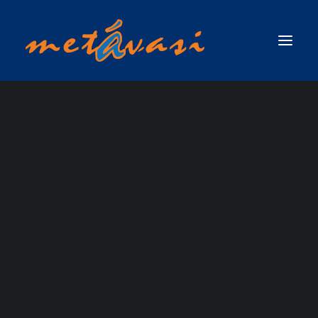
ΔΙΑΣΩΣΗ ΣΕ ΟΡΜΗΤΙΚΑ ΝΕΡΑ & ΠΛΗΜΜΥΡΙΚΕΣ ΚΑΤΑΣΤΑΣΕΙΣ
ΠΡΩΤΟΣ ΑΝΤΑΠΟΚΡΙΤΗΣ ΣΕ ΟΡΜΗΤΙΚΑ ΝΕΡΑ & ΠΛΗΜΜΥΡΙΚΕΣ
ΚΑΤΑΣΤΑΣΕΙΣ / SWIFTWATER & FLOOD RESCUE FIRST RESPONDER, ΤΟΥ
ΟΡΓΑΝΙΣΜΟΥ RESCUE 3 INTERNATIONAL
ΣΧΟΛΗ ΤΕΧΝΙΚΟΥ ΔΙΑΣΩΣΗΣ ΟΡΜΗΤΙΚΩΝ ΝΕΡΩΝ ΚΑΙ ΠΛΗΜΜΥΡΙΚΩΝ
ΚΑΤΑΣΤΑΣΕΩΝ (SWIFTWATER & FLOOD RESCUE TECHNICIAN),ΤΟΥ ΟΡΓΑΝΙΣΜΟΥ
RESCUE 3 INTERNATIONAL
ΣΧΟΛΗ ΠΡΟΧΩΡΗΜΕΝΟΥ ΤΕΧΝΙΚΟΥ ΔΙΑΣΩΣΗΣ ΟΡΜΗΤΙΚΩΝ ΝΕΡΩΝ ΚΑΙ
ΠΛΗΜΜΥΡΙΚΩΝ ΚΑΤΑΣΤΑΣΕΩΝ ΜΕ ΘΕΜΑ ΝΕΡΟ (ADVANCED SWIFTWATER &
FLOOD RESCUE TECHNICIAN COURSE / WATER )_RESCUE 3 EUROPE /
INTERNATIONAL
ΣΧΟΛΗ ΕΠΙΚΕΦΑΛΗΣ ΟΜΑΔΑΣ ΔΙΑΣΩΣΗΣ ΟΡΜΗΤΙΚΩΝ ΝΕΡΩΝ &
ΠΛΗΜΜΥΡΙΚΩΝ ΚΑΤΑΣΤΑΣΕΩΝ (WATER & FLOOD RESCUE TEAM LEADER) ΑΠΟ
ΤΗΝ RESCUE 3 INTERNATIONAL / EUROPE
ΣΧΟΛΗ ΔΙΑΣΩΣΗΣ ΜΕ ΣΧΟΙΝΙΑ ΠΑΝΩ ΑΠΟ ΤΟ ΝΕΡΟ / ROPE OVER WATER
(ROW)
ΣΧΟΛΗ ΕΠΙΧΕΙΡΗΣΕΩΝ ΟΡΜΗΤΙΚΩΝ ΝΕΡΩΝ & ΠΛΗΜΜΥΡΙΚΩΝ
ΚΑΤΑΣΤΑΣΕΩΝ ΓΙΑ ΤΟ ΠΡΟΣΩΠΙΚΟ ΤΩΝ ΕΛΙΚΟΠΤΕΡΩΝ ΕΡΕΥΝΑΣ & ΔΙΑΣΩΣΗΣ