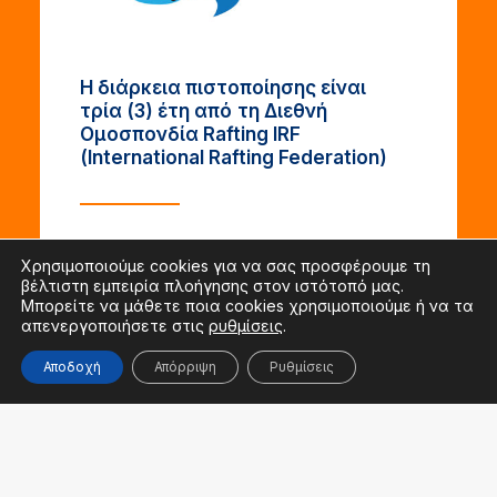
Η
διάρκεια
πιστοποίησης
είναι
τρία
(3)
έτη
από
τη
Διεθνή
Ομοσπονδία
Rafting
IRF
(International
Rafting
Federation)
Χρησιμοποιούμε cookies για να σας προσφέρουμε τη
βέλτιστη εμπειρία πλοήγησης στον ιστότοπό μας.
Μπορείτε να μάθετε ποια cookies χρησιμοποιούμε ή να τα
απενεργοποιήσετε στις
ρυθμίσεις
.
Αποδοχή
Απόρριψη
Ρυθμίσεις
ΣΧΟΛΕΣ ΟΔΗΓΟΥ &
ΕΠΙΚΕΦΑΛΗ ΟΔΗΓΟΥ
RAFTING /