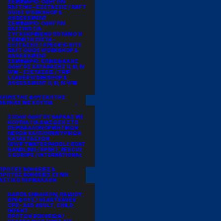
ΣΕΜΙΝΑΡΙΟ: ΟΔΗΓΩΝ
RAFTING – ΕΞΕΤΑΣΕΙΣ / RAFT
GUIDE WORKSHOP &
ASSESSMENT
ΣΕΜΙΝΑΡΙΟ: ΟΔΗΓΩΝ
RAFTING ΓΙΑ
ΣΥΓΚΕΚΡΙΜΕΝΟ ΠΟΤΑΜΟ Ή
ΤΕΧΝΗΤΗ ΠΙΣΤΑ –
ΕΞΕΤΑΣΕΙΣ / SPECIFIC SITE
RAFT GUIDE WORKSHOP &
ASSESSMENT
ΣΕΜΙΝΑΡΙΟ: ΕΠΙΚΕΦΑΛΗΣ
ΟΔΗΓΟΣ ΚΑΤΑΒΑΣΗΣ II, III, IV
WW – ΕΞΕΤΑΣΕΙΣ / TRIP
LEADER WORKSHOP &
ASSESSMENT II, III, IV WW
ΧΕΙΡΙΣΤΗΣ ΦΟΥΣΚΩΤΗΣ
ΒΑΡΚΑΣ ΜΕ ΚΟΥΠΙΑ
ΣΧΟΛΗ ΟΔΗΓΟΥ ΒΑΡΚΑΣ ΜΕ
ΚΟΥΠΙΑ ΓΙΑ ΔΙΑΣΩΣΗ ΣΤΟ
ΠΕΡΙΒΑΛΛΟΝ ΟΡΜΗΤΙΚΩΝ
ΝΕΡΩΝ ΚΑΙ ΠΛΗΜΜΥΡΙΚΩΝ
ΚΑΤΑΣΤΑΣΕΩΝ
(SWIFTWATER PADDLE BOAT
HANDLING / SPBH )_RESCUE
3 EUROPE / INTERNATIONAL
ΠΡΩΤΕΣ ΒΟΗΘΕΙΕΣ &
ΠΡΩΤΕΣ ΒΟΗΘΕΙΕΣ ΣΕ ΜΗ
ΑΣΤΙΚΟ ΠΕΡΙΒΑΛΛΟΝ
ΚΑΡΠΑ ΕΝΗΛΙΚΩΝ, ΠΑΙΔΙΟΥ,
ΒΡΕΦΟΥΣ / HEARTSAVER
CPR – AED ADULT, CHILD,
INFANT
ΠΡΩΤΩΝ ΒΟΗΘΕΙΩΝ /