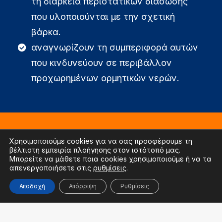
τη διάρκεια περιστατικών διάσωσης
που υλοποιούνται με την σχετική
βάρκα.
αναγνωρίζουν τη συμπεριφορά αυτών
που κινδυνεύουν σε περιβάλλον
προχωρημένων ορμητικών νερών.
Χρησιμοποιούμε cookies για να σας προσφέρουμε τη
ΠΡΟΫΠΟΘΕΣΕΙΣ
βέλτιστη εμπειρία πλοήγησης στον ιστότοπό μας.
Μπορείτε να μάθετε ποια cookies χρησιμοποιούμε ή να τα
ΣΥΜΜΕΤΟΧΗΣ
απενεργοποιήσετε στις
ρυθμίσεις
.
Αποδοχή
Απόρριψη
Ρυθμίσεις
Πιστοποίηση σε ισχύ από τη Σχολή
Διασώστη Ορμητικών Νερών &