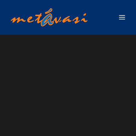
ΔΙΑΣΩΣΗ ΣΕ ΟΡΜΗΤΙΚΑ ΝΕΡΑ & ΠΛΗΜΜΥΡΙΚΕΣ ΚΑΤΑΣΤΑΣΕΙΣ
ΠΡΩΤΟΣ ΑΝΤΑΠΟΚΡΙΤΗΣ ΣΕ ΟΡΜΗΤΙΚΑ ΝΕΡΑ & ΠΛΗΜΜΥΡΙΚΕΣ
ΚΑΤΑΣΤΑΣΕΙΣ / SWIFTWATER & FLOOD RESCUE FIRST RESPONDER, ΤΟΥ
ΟΡΓΑΝΙΣΜΟΥ RESCUE 3 INTERNATIONAL
ΣΧΟΛΗ ΤΕΧΝΙΚΟΥ ΔΙΑΣΩΣΗΣ ΟΡΜΗΤΙΚΩΝ ΝΕΡΩΝ ΚΑΙ ΠΛΗΜΜΥΡΙΚΩΝ
ΚΑΤΑΣΤΑΣΕΩΝ (SWIFTWATER & FLOOD RESCUE TECHNICIAN),ΤΟΥ ΟΡΓΑΝΙΣΜΟΥ
RESCUE 3 INTERNATIONAL
ΣΧΟΛΗ ΠΡΟΧΩΡΗΜΕΝΟΥ ΤΕΧΝΙΚΟΥ ΔΙΑΣΩΣΗΣ ΟΡΜΗΤΙΚΩΝ ΝΕΡΩΝ ΚΑΙ
ΠΛΗΜΜΥΡΙΚΩΝ ΚΑΤΑΣΤΑΣΕΩΝ ΜΕ ΘΕΜΑ ΝΕΡΟ (ADVANCED SWIFTWATER &
FLOOD RESCUE TECHNICIAN COURSE / WATER )_RESCUE 3 EUROPE /
INTERNATIONAL
ΣΧΟΛΗ ΕΠΙΚΕΦΑΛΗΣ ΟΜΑΔΑΣ ΔΙΑΣΩΣΗΣ ΟΡΜΗΤΙΚΩΝ ΝΕΡΩΝ &
ΠΛΗΜΜΥΡΙΚΩΝ ΚΑΤΑΣΤΑΣΕΩΝ (WATER & FLOOD RESCUE TEAM LEADER) ΑΠΟ
ΤΗΝ RESCUE 3 INTERNATIONAL / EUROPE
ΣΧΟΛΗ ΔΙΑΣΩΣΗΣ ΜΕ ΣΧΟΙΝΙΑ ΠΑΝΩ ΑΠΟ ΤΟ ΝΕΡΟ / ROPE OVER WATER
(ROW)
ΣΧΟΛΗ ΕΠΙΧΕΙΡΗΣΕΩΝ ΟΡΜΗΤΙΚΩΝ ΝΕΡΩΝ & ΠΛΗΜΜΥΡΙΚΩΝ
ΚΑΤΑΣΤΑΣΕΩΝ ΓΙΑ ΤΟ ΠΡΟΣΩΠΙΚΟ ΤΩΝ ΕΛΙΚΟΠΤΕΡΩΝ ΕΡΕΥΝΑΣ & ΔΙΑΣΩΣΗΣ