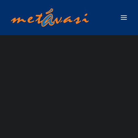
ΔΙΑΣΩΣΗ ΣΕ ΟΡΜΗΤΙΚΑ ΝΕΡΑ & ΠΛΗΜΜΥΡΙΚΕΣ ΚΑΤΑΣΤΑΣΕΙΣ
ΠΡΩΤΟΣ ΑΝΤΑΠΟΚΡΙΤΗΣ ΣΕ ΟΡΜΗΤΙΚΑ ΝΕΡΑ & ΠΛΗΜΜΥΡΙΚΕΣ
ΚΑΤΑΣΤΑΣΕΙΣ / SWIFTWATER & FLOOD RESCUE FIRST RESPONDER, ΤΟΥ
ΟΡΓΑΝΙΣΜΟΥ RESCUE 3 INTERNATIONAL
ΣΧΟΛΗ ΤΕΧΝΙΚΟΥ ΔΙΑΣΩΣΗΣ ΟΡΜΗΤΙΚΩΝ ΝΕΡΩΝ ΚΑΙ ΠΛΗΜΜΥΡΙΚΩΝ
ΚΑΤΑΣΤΑΣΕΩΝ (SWIFTWATER & FLOOD RESCUE TECHNICIAN),ΤΟΥ ΟΡΓΑΝΙΣΜΟΥ
RESCUE 3 INTERNATIONAL
ΣΧΟΛΗ ΠΡΟΧΩΡΗΜΕΝΟΥ ΤΕΧΝΙΚΟΥ ΔΙΑΣΩΣΗΣ ΟΡΜΗΤΙΚΩΝ ΝΕΡΩΝ ΚΑΙ
Rafting
ΠΛΗΜΜΥΡΙΚΩΝ ΚΑΤΑΣΤΑΣΕΩΝ ΜΕ ΘΕΜΑ ΝΕΡΟ (ADVANCED SWIFTWATER &
FLOOD RESCUE TECHNICIAN COURSE / WATER )_RESCUE 3 EUROPE /
INTERNATIONAL
ΣΧΟΛΗ ΕΠΙΚΕΦΑΛΗΣ ΟΜΑΔΑΣ ΔΙΑΣΩΣΗΣ ΟΡΜΗΤΙΚΩΝ ΝΕΡΩΝ &
ΠΛΗΜΜΥΡΙΚΩΝ ΚΑΤΑΣΤΑΣΕΩΝ (WATER & FLOOD RESCUE TEAM LEADER) ΑΠΟ
ΤΗΝ RESCUE 3 INTERNATIONAL / EUROPE
ΣΧΟΛΗ ΔΙΑΣΩΣΗΣ ΜΕ ΣΧΟΙΝΙΑ ΠΑΝΩ ΑΠΟ ΤΟ ΝΕΡΟ / ROPE OVER WATER
(ROW)
ΣΧΟΛΗ ΕΠΙΧΕΙΡΗΣΕΩΝ ΟΡΜΗΤΙΚΩΝ ΝΕΡΩΝ & ΠΛΗΜΜΥΡΙΚΩΝ
ΚΑΤΑΣΤΑΣΕΩΝ ΓΙΑ ΤΟ ΠΡΟΣΩΠΙΚΟ ΤΩΝ ΕΛΙΚΟΠΤΕΡΩΝ ΕΡΕΥΝΑΣ & ΔΙΑΣΩΣΗΣ