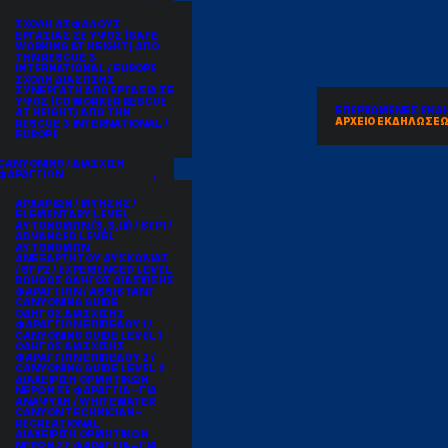
ΣΧΟΛΗ ΑΣΦΑΛΟΥΣ
ΕΡΓΑΣΙΑΣ ΣΕ ΥΨΟΣ (SAFE
WORKING AT HEIGHT) ΑΠΟ
ΤΗΝ RESCUE 3
INTERNATIONAL / EUROPE
ΣΧΟΛΗ ΔΙΑΣΩΣΗΣ
ΣΥΝΕΡΓΑΤΗ ΑΠΟ ΕΡΓΑΣΙΑ ΣΕ
ΥΨΟΣ (CO WORKER RESCUE
ΕΠΕΡΧΟΜΕΝΕΣ ΕΚΔ
AT HEIGHT) ΑΠΟ ΤΗΝ
ΑΡΧΕΙΟ ΕΚΔΗΛΩΣΕ
RESCUE 3 INTERNATIONAL /
EUROPE
CANYONING / ΔΙΑΣΧΙΣΗ
ΦΑΡΑΓΓΙΩΝ
ΑΡΧΑΡΙΩΝ / ΜΥΗΣΗΣ /
ELEMENTARY LEVEL
ΑΥΤΟΝΟΜΩΝ (3,3,III) / SFP1 /
ADVANCED LEVEL
ΑΥΤΟΝΟΜΩΝ
ΑΝΕΞΑΡΤΗΤΟΥ ΔΥΣΚΟΛΙΑΣ
/ SFP2 / EXPERIENCED LEVEL
ΒΟΗΘΟΣ ΟΔΗΓΟΣ ΔΙΑΣΧΙΣΗΣ
ΦΑΡΑΓΓΙΩΝ / ASSISTANT
CANYONING GUIDE
ΟΔΗΓΟΣ ΔΙΑΣΧΙΣΗΣ
ΦΑΡΑΓΓΙΩΝ ΕΠΙΠΕΔΟΥ 1 /
CANYONING GUIDE LEVEL 1
ΟΔΗΓΟΣ ΔΙΑΣΧΙΣΗΣ
ΦΑΡΑΓΓΙΩΝ ΕΠΙΠΕΔΟΥ 2 /
CANYONING GUIDE LEVEL 2
ΔΙΑΧΕΙΡΙΣΗ ΟΡΜΗΤΙΚΩΝ
ΝΕΡΩΝ ΣΕ ΦΑΡΑΓΓΙΑ – ΓΙΑ
ΑΝΑΨΥΧΗ / WHITEWATER
CANYON TECHNICIAN –
RECREATIONAL
ΔΙΑΧΕΙΡΙΣΗ ΟΡΜΗΤΙΚΩΝ
ΝΕΡΩΝ ΣΕ ΦΑΡΑΓΓΙΑ – ΓΙΑ