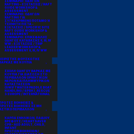
ΣΕΜΙΝΑΡΙΟ: ΟΔΗΓΩΝ
RAFTING – ΕΞΕΤΑΣΕΙΣ / RAFT
GUIDE WORKSHOP &
ASSESSMENT
ΣΕΜΙΝΑΡΙΟ: ΟΔΗΓΩΝ
RAFTING ΓΙΑ
ΣΥΓΚΕΚΡΙΜΕΝΟ ΠΟΤΑΜΟ Ή
ΤΕΧΝΗΤΗ ΠΙΣΤΑ –
ΕΞΕΤΑΣΕΙΣ / SPECIFIC SITE
RAFT GUIDE WORKSHOP &
ASSESSMENT
ΣΕΜΙΝΑΡΙΟ: ΕΠΙΚΕΦΑΛΗΣ
ΟΔΗΓΟΣ ΚΑΤΑΒΑΣΗΣ II, III, IV
WW – ΕΞΕΤΑΣΕΙΣ / TRIP
LEADER WORKSHOP &
ASSESSMENT II, III, IV WW
ΧΕΙΡΙΣΤΗΣ ΦΟΥΣΚΩΤΗΣ
ΒΑΡΚΑΣ ΜΕ ΚΟΥΠΙΑ
ΣΧΟΛΗ ΟΔΗΓΟΥ ΒΑΡΚΑΣ ΜΕ
ΚΟΥΠΙΑ ΓΙΑ ΔΙΑΣΩΣΗ ΣΤΟ
ΠΕΡΙΒΑΛΛΟΝ ΟΡΜΗΤΙΚΩΝ
ΝΕΡΩΝ ΚΑΙ ΠΛΗΜΜΥΡΙΚΩΝ
ΚΑΤΑΣΤΑΣΕΩΝ
(SWIFTWATER PADDLE BOAT
HANDLING / SPBH )_RESCUE
3 EUROPE / INTERNATIONAL
ΠΡΩΤΕΣ ΒΟΗΘΕΙΕΣ &
ΠΡΩΤΕΣ ΒΟΗΘΕΙΕΣ ΣΕ ΜΗ
ΑΣΤΙΚΟ ΠΕΡΙΒΑΛΛΟΝ
ΚΑΡΠΑ ΕΝΗΛΙΚΩΝ, ΠΑΙΔΙΟΥ,
ΒΡΕΦΟΥΣ / HEARTSAVER
CPR – AED ADULT, CHILD,
INFANT
ΠΡΩΤΩΝ ΒΟΗΘΕΙΩΝ /