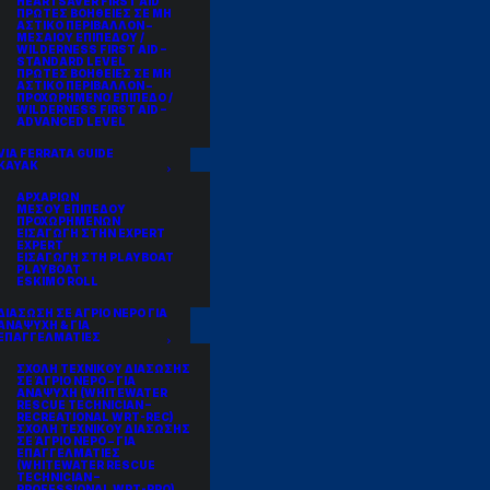
HEARTSAVER FIRST AID
ΠΡΩΤΕΣ ΒΟΗΘΕΙΕΣ ΣΕ ΜΗ
ΑΣΤΙΚΟ ΠΕΡΙΒΑΛΛΟΝ –
ΜΕΣΑΙΟΥ ΕΠΙΠΕΔΟΥ /
WILDERNESS FIRST AID –
STANDARD LEVEL
ΠΡΩΤΕΣ ΒΟΗΘΕΙΕΣ ΣΕ ΜΗ
ΑΣΤΙΚΟ ΠΕΡΙΒΑΛΛΟΝ –
ΠΡΟΧΩΡΗΜΕΝΟ ΕΠΙΠΕΔΟ /
WILDERNESS FIRST AID –
ADVANCED LEVEL
VIA FERRATA GUIDE
KAYAK
ΑΡΧΑΡΙΩΝ
ΜΕΣΟΥ ΕΠΙΠΕΔΟΥ
ΠΡΟΧΩΡΗΜΕΝΩΝ
ΕΙΣΑΓΩΓΗ ΣΤΗΝ EXPERT
EXPERT
ΕΙΣΑΓΩΓΗ ΣΤΗ PLAYBOAT
PLAYBOAT
ESKIMO ROLL
ΔΙΑΣΩΣΗ ΣΕ ΑΓΡΙΟ ΝΕΡΟ ΓΙΑ
ΑΝΑΨΥΧΗ & ΓΙΑ
ΕΠΑΓΓΕΛΜΑΤΙΕΣ
ΣΧΟΛΗ ΤΕΧΝΙΚΟΥ ΔΙΑΣΩΣΗΣ
ΣΕ ΆΓΡΙΟ ΝΕΡΟ – ΓΙΑ
ΑΝΑΨΥΧΗ (WHITEWATER
RESCUE TECHNICIAN –
RECREATIONAL WRT-REC)
ΣΧΟΛΗ ΤΕΧΝΙΚΟΥ ΔΙΑΣΩΣΗΣ
ΣΕ ΆΓΡΙΟ ΝΕΡΟ – ΓΙΑ
ΕΠΑΓΓΕΛΜΑΤΙΕΣ
(WHITEWATER RESCUE
TECHNICIAN –
PROFESSIONAL WRT-PRO)