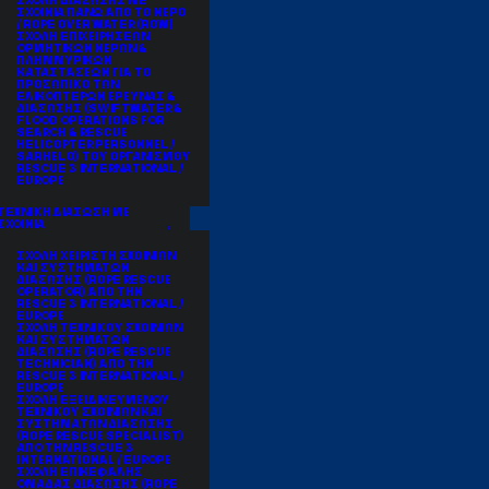
ΣΧΟΛΗ ΔΙΑΣΩΣΗΣ ΜΕ
ΣΧΟΙΝΙΑ ΠΑΝΩ ΑΠΟ ΤΟ ΝΕΡΟ
/ ROPE OVER WATER (ROW)
ΣΧΟΛΗ ΕΠΙΧΕΙΡΗΣΕΩΝ
ΟΡΜΗΤΙΚΩΝ ΝΕΡΩΝ &
ΠΛΗΜΜΥΡΙΚΩΝ
ΚΑΤΑΣΤΑΣΕΩΝ ΓΙΑ ΤΟ
ΠΡΟΣΩΠΙΚΟ ΤΩΝ
ΕΛΙΚΟΠΤΕΡΩΝ ΕΡΕΥΝΑΣ &
ΔΙΑΣΩΣΗΣ (SWIFTWATER &
FLOOD OPERATIONS FOR
SEARCH & RESCUE
HELICOPTER PERSONNEL /
SARHELO) ΤΟΥ ΟΡΓΑΝΙΣΜΟΥ
RESCUE 3 INTERNATIONAL /
EUROPE
ΤΕΧΝΙΚΗ ΔΙΑΣΩΣΗ ΜΕ
ΣΧΟΙΝΙΑ
ΣΧΟΛΗ ΧΕΙΡΙΣΤΗ ΣΧΟΙΝΙΩΝ
ΚΑΙ ΣΥΣΤΗΜΑΤΩΝ
ΔΙΑΣΩΣΗΣ (ROPE RESCUE
OPERATOR) ΑΠΟ ΤΗΝ
RESCUE 3 INTERNATIONAL /
EUROPE
ΣΧΟΛΗ ΤΕΧΝΙΚΟΥ ΣΧΟΙΝΙΩΝ
ΚΑΙ ΣΥΣΤΗΜΑΤΩΝ
ΔΙΑΣΩΣΗΣ (ROPE RESCUE
TECHNICIAN) ΑΠΟ ΤΗΝ
RESCUE 3 INTERNATIONAL /
EUROPE
ΣΧΟΛΗ ΕΞΕΙΔΙΚΕΥΜΕΝΟΥ
ΤΕΧΝΙΚΟΥ ΣΧΟΙΝΙΩΝ ΚΑΙ
ΣΥΣΤΗΜΑΤΩΝ ΔΙΑΣΩΣΗΣ
(ROPE RESCUE SPECIALIST)
ΑΠΟ ΤΗΝ RESCUE 3
INTERNATIONAL / EUROPE
ΣΧΟΛΗ ΕΠΙΚΕΦΑΛΗΣ
ΟΜΑΔΑΣ ΔΙΑΣΩΣΗΣ (ROPE