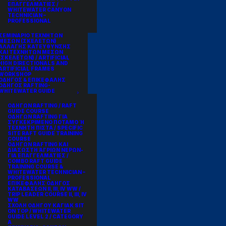
ΕΠΑΓΓΕΛΜΑΤΙΕΣ /
WHITEWATER CANYON
TECHNICIAN –
PROFESSIONAL
ΣΕΜΙΝΑΡΙΟ ΤΕΧΝΗΤΩΝ
ΜΕΣΩΝ (ΣΚΕΛΕΤΩΝ)
ΑΛΛΑΓΗΣ ΚΑΤΕΥΘΥΝΣΗΣ
ΚΑΙ ΤΕΧΝΗΤΩΝ ΜΕΣΩΝ
(ΣΚΕΛΕΤΩΝ) / ARTIFICIAL
HIGH DIRECTIONALS AND
ARTIFICIAL FRAMES
WORKSHOP
ΟΔΗΓΟΣ & ΕΠΙΚΕΦΑΛΗΣ
ΟΔΗΓΟΣ RAFTING-
WHITEWATER GUIDE
ΟΔΗΓΩΝ RAFTING / RAFT
GUIDE COURSE
ΟΔΗΓΩΝ RAFTING ΓΙΑ
ΣΥΓΚΕΚΡΙΜΕΝΟ ΠΟΤΑΜΟ Ή
ΤΕΧΝΗΤΗ ΠΙΣΤΑ / SPECIFIC
SITE RAFT GUIDE TRAINING
COURSE
ΟΔΗΓΩΝ RAFTING ΚΑΙ
ΔΙΑΣΩΣΤΗ ΆΓΡΙΩΝ ΝΕΡΩΝ-
ΓΙΑ ΕΠΑΓΓΕΛΜΑΤΙΕΣ /
COMBO RAFT GUIDE
TRAINING COURSE &
WHITEWATER TECHNICIAN –
PROFESSIONAL
ΕΠΙΚΕΦΑΛΗΣ ΟΔΗΓΟΣ
ΚΑΤΑΒΑΣΕΩΝ II, III, IV WW /
TRIP LEADER COURSE II, III, IV
WW
ΣΧΟΛΗ ΟΔΗΓΟΥ ΚΑΓΙΑΚ SIT
ON TOP / WHITEWATER
GUIDE LEVEL 2 / CATEGORY
A