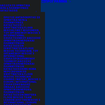
ΠΡΟΓΡΑΜΜΑ
ΔΙΑΣΩΣΗ ΣΕ ΟΡΜΗΤΙΚΑ
ΝΕΡΑ & ΠΛΗΜΜΥΡΙΚΕΣ
ΚΑΤΑΣΤΑΣΕΙΣ
ΠΡΩΤΟΣ ΑΝΤΑΠΟΚΡΙΤΗΣ ΣΕ
ΟΡΜΗΤΙΚΑ ΝΕΡΑ &
ΠΛΗΜΜΥΡΙΚΕΣ
ΚΑΤΑΣΤΑΣΕΙΣ /
SWIFTWATER & FLOOD
RESCUE FIRST RESPONDER,
ΤΟΥ ΟΡΓΑΝΙΣΜΟΥ RESCUE 3
INTERNATIONAL
ΣΧΟΛΗ ΤΕΧΝΙΚΟΥ ΔΙΑΣΩΣΗΣ
ΟΡΜΗΤΙΚΩΝ ΝΕΡΩΝ ΚΑΙ
ΠΛΗΜΜΥΡΙΚΩΝ
ΚΑΤΑΣΤΑΣΕΩΝ
(SWIFTWATER & FLOOD
RESCUE TECHNICIAN),ΤΟΥ
ΟΡΓΑΝΙΣΜΟΥ RESCUE 3
INTERNATIONAL
ΣΧΟΛΗ ΠΡΟΧΩΡΗΜΕΝΟΥ
ΤΕΧΝΙΚΟΥ ΔΙΑΣΩΣΗΣ
ΟΡΜΗΤΙΚΩΝ ΝΕΡΩΝ ΚΑΙ
ΠΛΗΜΜΥΡΙΚΩΝ
ΚΑΤΑΣΤΑΣΕΩΝ ΜΕ ΘΕΜΑ
ΝΕΡΟ (ADVANCED
SWIFTWATER & FLOOD
RESCUE TECHNICIAN
COURSE / WATER )_RESCUE 3
EUROPE / INTERNATIONAL
ΣΧΟΛΗ ΕΠΙΚΕΦΑΛΗΣ
ΟΜΑΔΑΣ ΔΙΑΣΩΣΗΣ
ΟΡΜΗΤΙΚΩΝ ΝΕΡΩΝ &
ΠΛΗΜΜΥΡΙΚΩΝ
ΚΑΤΑΣΤΑΣΕΩΝ (WATER &
FLOOD RESCUE TEAM
LEADER) ΑΠΟ ΤΗΝ RESCUE 3
INTERNATIONAL / EUROPE