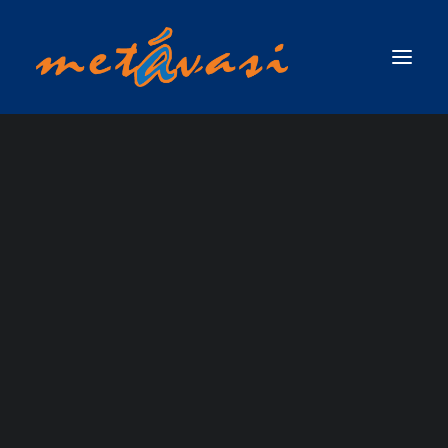
ΔΙΑΣΩΣΗ ΣΕ ΟΡΜΗΤΙΚΑ ΝΕΡΑ & ΠΛΗΜΜΥΡΙΚΕΣ ΚΑΤΑΣΤΑΣΕΙΣ
ΠΡΩΤΟΣ ΑΝΤΑΠΟΚΡΙΤΗΣ ΣΕ ΟΡΜΗΤΙΚΑ ΝΕΡΑ & ΠΛΗΜΜΥΡΙΚΕΣ
ΚΑΤΑΣΤΑΣΕΙΣ / SWIFTWATER & FLOOD RESCUE FIRST RESPONDER, ΤΟΥ
ΟΡΓΑΝΙΣΜΟΥ RESCUE 3 INTERNATIONAL
ΣΧΟΛΗ ΤΕΧΝΙΚΟΥ ΔΙΑΣΩΣΗΣ ΟΡΜΗΤΙΚΩΝ ΝΕΡΩΝ ΚΑΙ ΠΛΗΜΜΥΡΙΚΩΝ
ΚΑΤΑΣΤΑΣΕΩΝ (SWIFTWATER & FLOOD RESCUE TECHNICIAN),ΤΟΥ ΟΡΓΑΝΙΣΜΟΥ
RESCUE 3 INTERNATIONAL
ΣΧΟΛΗ ΠΡΟΧΩΡΗΜΕΝΟΥ ΤΕΧΝΙΚΟΥ ΔΙΑΣΩΣΗΣ ΟΡΜΗΤΙΚΩΝ ΝΕΡΩΝ ΚΑΙ
Canyoning
ΠΛΗΜΜΥΡΙΚΩΝ ΚΑΤΑΣΤΑΣΕΩΝ ΜΕ ΘΕΜΑ ΝΕΡΟ (ADVANCED SWIFTWATER &
FLOOD RESCUE TECHNICIAN COURSE / WATER )_RESCUE 3 EUROPE /
INTERNATIONAL
ΣΧΟΛΗ ΕΠΙΚΕΦΑΛΗΣ ΟΜΑΔΑΣ ΔΙΑΣΩΣΗΣ ΟΡΜΗΤΙΚΩΝ ΝΕΡΩΝ &
ΠΛΗΜΜΥΡΙΚΩΝ ΚΑΤΑΣΤΑΣΕΩΝ (WATER & FLOOD RESCUE TEAM LEADER) ΑΠΟ
ΤΗΝ RESCUE 3 INTERNATIONAL / EUROPE
ΣΧΟΛΗ ΔΙΑΣΩΣΗΣ ΜΕ ΣΧΟΙΝΙΑ ΠΑΝΩ ΑΠΟ ΤΟ ΝΕΡΟ / ROPE OVER WATER
(ROW)
ΣΧΟΛΗ ΕΠΙΧΕΙΡΗΣΕΩΝ ΟΡΜΗΤΙΚΩΝ ΝΕΡΩΝ & ΠΛΗΜΜΥΡΙΚΩΝ
ΚΑΤΑΣΤΑΣΕΩΝ ΓΙΑ ΤΟ ΠΡΟΣΩΠΙΚΟ ΤΩΝ ΕΛΙΚΟΠΤΕΡΩΝ ΕΡΕΥΝΑΣ & ΔΙΑΣΩΣΗΣ