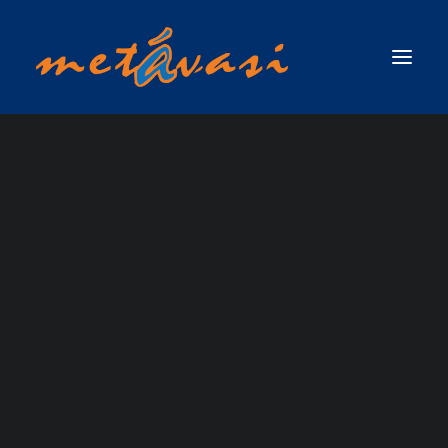
ΔΙΑΣΩΣΗ ΣΕ ΟΡΜΗΤΙΚΑ ΝΕΡΑ & ΠΛΗΜΜΥΡΙΚΕΣ ΚΑΤΑΣΤΑΣΕΙΣ
ΠΡΩΤΟΣ ΑΝΤΑΠΟΚΡΙΤΗΣ ΣΕ ΟΡΜΗΤΙΚΑ ΝΕΡΑ & ΠΛΗΜΜΥΡΙΚΕΣ
ΚΑΤΑΣΤΑΣΕΙΣ / SWIFTWATER & FLOOD RESCUE FIRST RESPONDER, ΤΟΥ
ICAN CANYONING
ΟΡΓΑΝΙΣΜΟΥ RESCUE 3 INTERNATIONAL
ΣΧΟΛΗ ΤΕΧΝΙΚΟΥ ΔΙΑΣΩΣΗΣ ΟΡΜΗΤΙΚΩΝ ΝΕΡΩΝ ΚΑΙ ΠΛΗΜΜΥΡΙΚΩΝ
ADVANCED
ΚΑΤΑΣΤΑΣΕΩΝ (SWIFTWATER & FLOOD RESCUE TECHNICIAN),ΤΟΥ ΟΡΓΑΝΙΣΜΟΥ
RESCUE 3 INTERNATIONAL
ΣΧΟΛΗ ΠΡΟΧΩΡΗΜΕΝΟΥ ΤΕΧΝΙΚΟΥ ΔΙΑΣΩΣΗΣ ΟΡΜΗΤΙΚΩΝ ΝΕΡΩΝ ΚΑΙ
(AUTONOMOUS)
ΠΛΗΜΜΥΡΙΚΩΝ ΚΑΤΑΣΤΑΣΕΩΝ ΜΕ ΘΕΜΑ ΝΕΡΟ (ADVANCED SWIFTWATER &
FLOOD RESCUE TECHNICIAN COURSE / WATER )_RESCUE 3 EUROPE /
LEVEL TRAINING
INTERNATIONAL
ΣΧΟΛΗ ΕΠΙΚΕΦΑΛΗΣ ΟΜΑΔΑΣ ΔΙΑΣΩΣΗΣ ΟΡΜΗΤΙΚΩΝ ΝΕΡΩΝ &
COURSE
ΠΛΗΜΜΥΡΙΚΩΝ ΚΑΤΑΣΤΑΣΕΩΝ (WATER & FLOOD RESCUE TEAM LEADER) ΑΠΟ
ΤΗΝ RESCUE 3 INTERNATIONAL / EUROPE
ΣΧΟΛΗ ΔΙΑΣΩΣΗΣ ΜΕ ΣΧΟΙΝΙΑ ΠΑΝΩ ΑΠΟ ΤΟ ΝΕΡΟ / ROPE OVER WATER
(ROW)
ΣΧΟΛΗ ΕΠΙΧΕΙΡΗΣΕΩΝ ΟΡΜΗΤΙΚΩΝ ΝΕΡΩΝ & ΠΛΗΜΜΥΡΙΚΩΝ
ΚΑΤΑΣΤΑΣΕΩΝ ΓΙΑ ΤΟ ΠΡΟΣΩΠΙΚΟ ΤΩΝ ΕΛΙΚΟΠΤΕΡΩΝ ΕΡΕΥΝΑΣ & ΔΙΑΣΩΣΗΣ