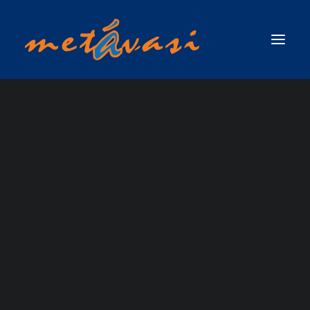
ΔΙΑΣΩΣΗ ΣΕ ΟΡΜΗΤΙΚΑ ΝΕΡΑ & ΠΛΗΜΜΥΡΙΚΕΣ ΚΑΤΑΣΤΑΣΕΙΣ
ΠΡΩΤΟΣ ΑΝΤΑΠΟΚΡΙΤΗΣ ΣΕ ΟΡΜΗΤΙΚΑ ΝΕΡΑ & ΠΛΗΜΜΥΡΙΚΕΣ
ΚΑΤΑΣΤΑΣΕΙΣ / SWIFTWATER & FLOOD RESCUE FIRST RESPONDER, ΤΟΥ
ΟΡΓΑΝΙΣΜΟΥ RESCUE 3 INTERNATIONAL
ΣΧΟΛΗ ΤΕΧΝΙΚΟΥ ΔΙΑΣΩΣΗΣ ΟΡΜΗΤΙΚΩΝ ΝΕΡΩΝ ΚΑΙ ΠΛΗΜΜΥΡΙΚΩΝ
ΚΑΤΑΣΤΑΣΕΩΝ (SWIFTWATER & FLOOD RESCUE TECHNICIAN),ΤΟΥ ΟΡΓΑΝΙΣΜΟΥ
RESCUE 3 INTERNATIONAL
ΣΧΟΛΗ ΠΡΟΧΩΡΗΜΕΝΟΥ ΤΕΧΝΙΚΟΥ ΔΙΑΣΩΣΗΣ ΟΡΜΗΤΙΚΩΝ ΝΕΡΩΝ ΚΑΙ
Team Leader
ΠΛΗΜΜΥΡΙΚΩΝ ΚΑΤΑΣΤΑΣΕΩΝ ΜΕ ΘΕΜΑ ΝΕΡΟ (ADVANCED SWIFTWATER &
FLOOD RESCUE TECHNICIAN COURSE / WATER )_RESCUE 3 EUROPE /
INTERNATIONAL
ΣΧΟΛΗ ΕΠΙΚΕΦΑΛΗΣ ΟΜΑΔΑΣ ΔΙΑΣΩΣΗΣ ΟΡΜΗΤΙΚΩΝ ΝΕΡΩΝ &
ΠΛΗΜΜΥΡΙΚΩΝ ΚΑΤΑΣΤΑΣΕΩΝ (WATER & FLOOD RESCUE TEAM LEADER) ΑΠΟ
ΤΗΝ RESCUE 3 INTERNATIONAL / EUROPE
ΣΧΟΛΗ ΔΙΑΣΩΣΗΣ ΜΕ ΣΧΟΙΝΙΑ ΠΑΝΩ ΑΠΟ ΤΟ ΝΕΡΟ / ROPE OVER WATER
(ROW)
ΣΧΟΛΗ ΕΠΙΧΕΙΡΗΣΕΩΝ ΟΡΜΗΤΙΚΩΝ ΝΕΡΩΝ & ΠΛΗΜΜΥΡΙΚΩΝ
ΚΑΤΑΣΤΑΣΕΩΝ ΓΙΑ ΤΟ ΠΡΟΣΩΠΙΚΟ ΤΩΝ ΕΛΙΚΟΠΤΕΡΩΝ ΕΡΕΥΝΑΣ & ΔΙΑΣΩΣΗΣ