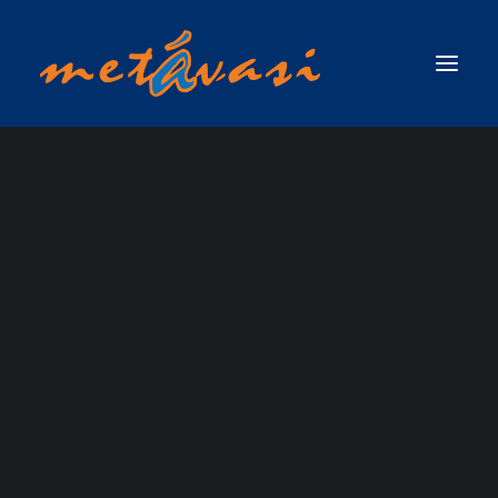
ΔΙΑΣΩΣΗ ΣΕ ΟΡΜΗΤΙΚΑ ΝΕΡΑ & ΠΛΗΜΜΥΡΙΚΕΣ ΚΑΤΑΣΤΑΣΕΙΣ
ΠΡΩΤΟΣ ΑΝΤΑΠΟΚΡΙΤΗΣ ΣΕ ΟΡΜΗΤΙΚΑ ΝΕΡΑ & ΠΛΗΜΜΥΡΙΚΕΣ
ΚΑΤΑΣΤΑΣΕΙΣ / SWIFTWATER & FLOOD RESCUE FIRST RESPONDER, ΤΟΥ
ΟΡΓΑΝΙΣΜΟΥ RESCUE 3 INTERNATIONAL
ΣΧΟΛΗ ΤΕΧΝΙΚΟΥ ΔΙΑΣΩΣΗΣ ΟΡΜΗΤΙΚΩΝ ΝΕΡΩΝ ΚΑΙ ΠΛΗΜΜΥΡΙΚΩΝ
ΚΑΤΑΣΤΑΣΕΩΝ (SWIFTWATER & FLOOD RESCUE TECHNICIAN),ΤΟΥ ΟΡΓΑΝΙΣΜΟΥ
RESCUE 3 INTERNATIONAL
ΣΧΟΛΗ ΠΡΟΧΩΡΗΜΕΝΟΥ ΤΕΧΝΙΚΟΥ ΔΙΑΣΩΣΗΣ ΟΡΜΗΤΙΚΩΝ ΝΕΡΩΝ ΚΑΙ
Canyoning Guides
ΠΛΗΜΜΥΡΙΚΩΝ ΚΑΤΑΣΤΑΣΕΩΝ ΜΕ ΘΕΜΑ ΝΕΡΟ (ADVANCED SWIFTWATER &
FLOOD RESCUE TECHNICIAN COURSE / WATER )_RESCUE 3 EUROPE /
INTERNATIONAL
ΣΧΟΛΗ ΕΠΙΚΕΦΑΛΗΣ ΟΜΑΔΑΣ ΔΙΑΣΩΣΗΣ ΟΡΜΗΤΙΚΩΝ ΝΕΡΩΝ &
ΠΛΗΜΜΥΡΙΚΩΝ ΚΑΤΑΣΤΑΣΕΩΝ (WATER & FLOOD RESCUE TEAM LEADER) ΑΠΟ
ΤΗΝ RESCUE 3 INTERNATIONAL / EUROPE
ΣΧΟΛΗ ΔΙΑΣΩΣΗΣ ΜΕ ΣΧΟΙΝΙΑ ΠΑΝΩ ΑΠΟ ΤΟ ΝΕΡΟ / ROPE OVER WATER
(ROW)
ΣΧΟΛΗ ΕΠΙΧΕΙΡΗΣΕΩΝ ΟΡΜΗΤΙΚΩΝ ΝΕΡΩΝ & ΠΛΗΜΜΥΡΙΚΩΝ
ΚΑΤΑΣΤΑΣΕΩΝ ΓΙΑ ΤΟ ΠΡΟΣΩΠΙΚΟ ΤΩΝ ΕΛΙΚΟΠΤΕΡΩΝ ΕΡΕΥΝΑΣ & ΔΙΑΣΩΣΗΣ