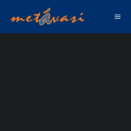
ΔΙΑΣΩΣΗ ΣΕ ΟΡΜΗΤΙΚΑ ΝΕΡΑ & ΠΛΗΜΜΥΡΙΚΕΣ ΚΑΤΑΣΤΑΣΕΙΣ
9 - 12 ΙΟΥΛΙΟΥ 2026:
ΠΡΩΤΟΣ ΑΝΤΑΠΟΚΡΙΤΗΣ ΣΕ ΟΡΜΗΤΙΚΑ ΝΕΡΑ & ΠΛΗΜΜΥΡΙΚΕΣ
ΚΑΤΑΣΤΑΣΕΙΣ / SWIFTWATER & FLOOD RESCUE FIRST RESPONDER, ΤΟΥ
ΣΧΟΛΗ ΠΡΩΤΟΥ
ΟΡΓΑΝΙΣΜΟΥ RESCUE 3 INTERNATIONAL
ΣΧΟΛΗ ΤΕΧΝΙΚΟΥ ΔΙΑΣΩΣΗΣ ΟΡΜΗΤΙΚΩΝ ΝΕΡΩΝ ΚΑΙ ΠΛΗΜΜΥΡΙΚΩΝ
ΑΝΤΑΠΟΚΡΙΤΗ
ΚΑΤΑΣΤΑΣΕΩΝ (SWIFTWATER & FLOOD RESCUE TECHNICIAN),ΤΟΥ ΟΡΓΑΝΙΣΜΟΥ
RESCUE 3 INTERNATIONAL
ΣΧΟΛΗ ΠΡΟΧΩΡΗΜΕΝΟΥ ΤΕΧΝΙΚΟΥ ΔΙΑΣΩΣΗΣ ΟΡΜΗΤΙΚΩΝ ΝΕΡΩΝ ΚΑΙ
ΔΙΑΣΩΣΗΣ
ΠΛΗΜΜΥΡΙΚΩΝ ΚΑΤΑΣΤΑΣΕΩΝ ΜΕ ΘΕΜΑ ΝΕΡΟ (ADVANCED SWIFTWATER &
FLOOD RESCUE TECHNICIAN COURSE / WATER )_RESCUE 3 EUROPE /
ΟΡΜΗΤΙΚΩΝ ΝΕΡΩΝ
INTERNATIONAL
ΣΧΟΛΗ ΕΠΙΚΕΦΑΛΗΣ ΟΜΑΔΑΣ ΔΙΑΣΩΣΗΣ ΟΡΜΗΤΙΚΩΝ ΝΕΡΩΝ &
ΚΑΙ ΠΛΗΜΜΥΡΙΚΩΝ
ΠΛΗΜΜΥΡΙΚΩΝ ΚΑΤΑΣΤΑΣΕΩΝ (WATER & FLOOD RESCUE TEAM LEADER) ΑΠΟ
ΤΗΝ RESCUE 3 INTERNATIONAL / EUROPE
ΚΑΤΑΣΤΑΣΕΩΝ
ΣΧΟΛΗ ΔΙΑΣΩΣΗΣ ΜΕ ΣΧΟΙΝΙΑ ΠΑΝΩ ΑΠΟ ΤΟ ΝΕΡΟ / ROPE OVER WATER
(ROW)
ΣΧΟΛΗ ΕΠΙΧΕΙΡΗΣΕΩΝ ΟΡΜΗΤΙΚΩΝ ΝΕΡΩΝ & ΠΛΗΜΜΥΡΙΚΩΝ
ΚΑΤΑΣΤΑΣΕΩΝ ΓΙΑ ΤΟ ΠΡΟΣΩΠΙΚΟ ΤΩΝ ΕΛΙΚΟΠΤΕΡΩΝ ΕΡΕΥΝΑΣ & ΔΙΑΣΩΣΗΣ