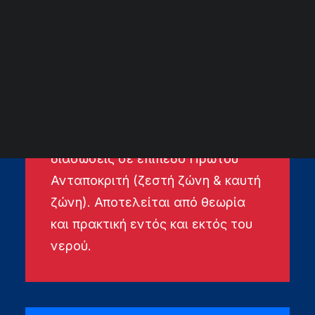
ΑΡΧΕΙΟ ΕΚΔΗΛΩΣΕΩΝ
ΔΙΑΡΚΕΙΑ ΣΧΟΛΗΣ
Τέσσερις (4) ημέρες και είναι
σχεδιασμένη για να παρέχει όλες
τις απαραίτητες δεξιότητες για
την πραγματοποίηση διασώσεων
σε ορμητικά νερά και πλημμύρες
διασώσεις σε επίπεδο Πρώτου
Ανταποκριτή (ζεστή ζώνη & καυτή
ζώνη). Αποτελείται από θεωρία
και πρακτική εντός και εκτός του
νερού.