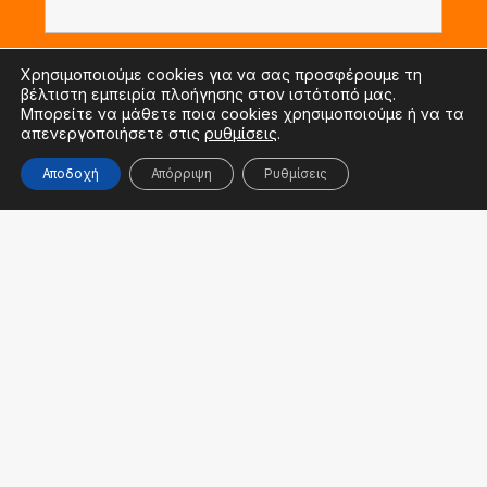
Όνομα
*
Χρησιμοποιούμε cookies για να σας προσφέρουμε τη
βέλτιστη εμπειρία πλοήγησης στον ιστότοπό μας.
Ελληνικά
Μπορείτε να μάθετε ποια cookies χρησιμοποιούμε ή να τα
απενεργοποιήσετε στις
ρυθμίσεις
.
Αποδοχή
Απόρριψη
Ρυθμίσεις
Όνομα - Name
*
Λατινικά
Επώνυμο
*
Ελληνικά