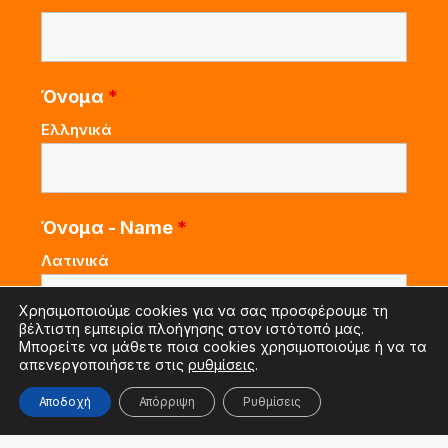
Όνομα
*
Ελληνικά
Όνομα - Name
*
Λατινικά
Χρησιμοποιούμε cookies για να σας προσφέρουμε τη
βέλτιστη εμπειρία πλοήγησης στον ιστότοπό μας.
Μπορείτε να μάθετε ποια cookies χρησιμοποιούμε ή να τα
Επώνυμο
*
απενεργοποιήσετε στις
ρυθμίσεις
.
Ελληνικά
Αποδοχή
Απόρριψη
Ρυθμίσεις