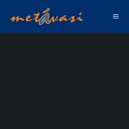
ΔΙΑΣΩΣΗ ΣΕ ΟΡΜΗΤΙΚΑ ΝΕΡΑ & ΠΛΗΜΜΥΡΙΚΕΣ ΚΑΤΑΣΤΑΣΕΙΣ
ΠΡΩΤΟΣ ΑΝΤΑΠΟΚΡΙΤΗΣ ΣΕ ΟΡΜΗΤΙΚΑ ΝΕΡΑ & ΠΛΗΜΜΥΡΙΚΕΣ
ΚΑΤΑΣΤΑΣΕΙΣ / SWIFTWATER & FLOOD RESCUE FIRST RESPONDER, ΤΟΥ
ΟΡΓΑΝΙΣΜΟΥ RESCUE 3 INTERNATIONAL
03 - 08 ΜΑΡΤΙΟΥ
ΣΧΟΛΗ ΤΕΧΝΙΚΟΥ ΔΙΑΣΩΣΗΣ ΟΡΜΗΤΙΚΩΝ ΝΕΡΩΝ ΚΑΙ ΠΛΗΜΜΥΡΙΚΩΝ
ΚΑΤΑΣΤΑΣΕΩΝ (SWIFTWATER & FLOOD RESCUE TECHNICIAN),ΤΟΥ ΟΡΓΑΝΙΣΜΟΥ
2026: IRF RAFT
RESCUE 3 INTERNATIONAL
ΣΧΟΛΗ ΠΡΟΧΩΡΗΜΕΝΟΥ ΤΕΧΝΙΚΟΥ ΔΙΑΣΩΣΗΣ ΟΡΜΗΤΙΚΩΝ ΝΕΡΩΝ ΚΑΙ
ΠΛΗΜΜΥΡΙΚΩΝ ΚΑΤΑΣΤΑΣΕΩΝ ΜΕ ΘΕΜΑ ΝΕΡΟ (ADVANCED SWIFTWATER &
GUIDE TRAINING
FLOOD RESCUE TECHNICIAN COURSE / WATER )_RESCUE 3 EUROPE /
INTERNATIONAL
COURSE
ΣΧΟΛΗ ΕΠΙΚΕΦΑΛΗΣ ΟΜΑΔΑΣ ΔΙΑΣΩΣΗΣ ΟΡΜΗΤΙΚΩΝ ΝΕΡΩΝ &
ΠΛΗΜΜΥΡΙΚΩΝ ΚΑΤΑΣΤΑΣΕΩΝ (WATER & FLOOD RESCUE TEAM LEADER) ΑΠΟ
ΤΗΝ RESCUE 3 INTERNATIONAL / EUROPE
ΣΧΟΛΗ ΔΙΑΣΩΣΗΣ ΜΕ ΣΧΟΙΝΙΑ ΠΑΝΩ ΑΠΟ ΤΟ ΝΕΡΟ / ROPE OVER WATER
(ROW)
ΣΧΟΛΗ ΕΠΙΧΕΙΡΗΣΕΩΝ ΟΡΜΗΤΙΚΩΝ ΝΕΡΩΝ & ΠΛΗΜΜΥΡΙΚΩΝ
ΚΑΤΑΣΤΑΣΕΩΝ ΓΙΑ ΤΟ ΠΡΟΣΩΠΙΚΟ ΤΩΝ ΕΛΙΚΟΠΤΕΡΩΝ ΕΡΕΥΝΑΣ & ΔΙΑΣΩΣΗΣ