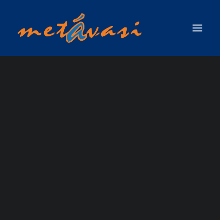
ΔΙΑΣΩΣΗ ΣΕ ΟΡΜΗΤΙΚΑ ΝΕΡΑ & ΠΛΗΜΜΥΡΙΚΕΣ ΚΑΤΑΣΤΑΣΕΙΣ
ΠΡΩΤΟΣ ΑΝΤΑΠΟΚΡΙΤΗΣ ΣΕ ΟΡΜΗΤΙΚΑ ΝΕΡΑ & ΠΛΗΜΜΥΡΙΚΕΣ
ΚΑΤΑΣΤΑΣΕΙΣ / SWIFTWATER & FLOOD RESCUE FIRST RESPONDER, ΤΟΥ
18 - 21 ΙΟΥΛΙΟΥ 2026:
ΟΡΓΑΝΙΣΜΟΥ RESCUE 3 INTERNATIONAL
ΣΧΟΛΗ ΤΕΧΝΙΚΟΥ ΔΙΑΣΩΣΗΣ ΟΡΜΗΤΙΚΩΝ ΝΕΡΩΝ ΚΑΙ ΠΛΗΜΜΥΡΙΚΩΝ
ICAN CANYONING
ΚΑΤΑΣΤΑΣΕΩΝ (SWIFTWATER & FLOOD RESCUE TECHNICIAN),ΤΟΥ ΟΡΓΑΝΙΣΜΟΥ
RESCUE 3 INTERNATIONAL
ΣΧΟΛΗ ΠΡΟΧΩΡΗΜΕΝΟΥ ΤΕΧΝΙΚΟΥ ΔΙΑΣΩΣΗΣ ΟΡΜΗΤΙΚΩΝ ΝΕΡΩΝ ΚΑΙ
ASSISTANT GUIDE
ΠΛΗΜΜΥΡΙΚΩΝ ΚΑΤΑΣΤΑΣΕΩΝ ΜΕ ΘΕΜΑ ΝΕΡΟ (ADVANCED SWIFTWATER &
FLOOD RESCUE TECHNICIAN COURSE / WATER )_RESCUE 3 EUROPE /
COURSE &
INTERNATIONAL
ΣΧΟΛΗ ΕΠΙΚΕΦΑΛΗΣ ΟΜΑΔΑΣ ΔΙΑΣΩΣΗΣ ΟΡΜΗΤΙΚΩΝ ΝΕΡΩΝ &
ASSESSMENT
ΠΛΗΜΜΥΡΙΚΩΝ ΚΑΤΑΣΤΑΣΕΩΝ (WATER & FLOOD RESCUE TEAM LEADER) ΑΠΟ
ΤΗΝ RESCUE 3 INTERNATIONAL / EUROPE
ΣΧΟΛΗ ΔΙΑΣΩΣΗΣ ΜΕ ΣΧΟΙΝΙΑ ΠΑΝΩ ΑΠΟ ΤΟ ΝΕΡΟ / ROPE OVER WATER
(ROW)
ΣΧΟΛΗ ΕΠΙΧΕΙΡΗΣΕΩΝ ΟΡΜΗΤΙΚΩΝ ΝΕΡΩΝ & ΠΛΗΜΜΥΡΙΚΩΝ
ΚΑΤΑΣΤΑΣΕΩΝ ΓΙΑ ΤΟ ΠΡΟΣΩΠΙΚΟ ΤΩΝ ΕΛΙΚΟΠΤΕΡΩΝ ΕΡΕΥΝΑΣ & ΔΙΑΣΩΣΗΣ