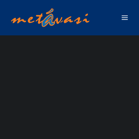
ΔΙΑΣΩΣΗ ΣΕ ΟΡΜΗΤΙΚΑ ΝΕΡΑ & ΠΛΗΜΜΥΡΙΚΕΣ ΚΑΤΑΣΤΑΣΕΙΣ
ΠΡΩΤΟΣ ΑΝΤΑΠΟΚΡΙΤΗΣ ΣΕ ΟΡΜΗΤΙΚΑ ΝΕΡΑ & ΠΛΗΜΜΥΡΙΚΕΣ
ΚΑΤΑΣΤΑΣΕΙΣ / SWIFTWATER & FLOOD RESCUE FIRST RESPONDER, ΤΟΥ
18 - 21 ΙΟΥΛΙΟΥ 2026:
ΟΡΓΑΝΙΣΜΟΥ RESCUE 3 INTERNATIONAL
ΣΧΟΛΗ ΤΕΧΝΙΚΟΥ ΔΙΑΣΩΣΗΣ ΟΡΜΗΤΙΚΩΝ ΝΕΡΩΝ ΚΑΙ ΠΛΗΜΜΥΡΙΚΩΝ
ICAN CANYONING
ΚΑΤΑΣΤΑΣΕΩΝ (SWIFTWATER & FLOOD RESCUE TECHNICIAN),ΤΟΥ ΟΡΓΑΝΙΣΜΟΥ
RESCUE 3 INTERNATIONAL
ΣΧΟΛΗ ΠΡΟΧΩΡΗΜΕΝΟΥ ΤΕΧΝΙΚΟΥ ΔΙΑΣΩΣΗΣ ΟΡΜΗΤΙΚΩΝ ΝΕΡΩΝ ΚΑΙ
ASSISTANT GUIDE
ΠΛΗΜΜΥΡΙΚΩΝ ΚΑΤΑΣΤΑΣΕΩΝ ΜΕ ΘΕΜΑ ΝΕΡΟ (ADVANCED SWIFTWATER &
FLOOD RESCUE TECHNICIAN COURSE / WATER )_RESCUE 3 EUROPE /
COURSE &
INTERNATIONAL
ΣΧΟΛΗ ΕΠΙΚΕΦΑΛΗΣ ΟΜΑΔΑΣ ΔΙΑΣΩΣΗΣ ΟΡΜΗΤΙΚΩΝ ΝΕΡΩΝ &
ASSESSMENT
ΠΛΗΜΜΥΡΙΚΩΝ ΚΑΤΑΣΤΑΣΕΩΝ (WATER & FLOOD RESCUE TEAM LEADER) ΑΠΟ
ΤΗΝ RESCUE 3 INTERNATIONAL / EUROPE
ΣΧΟΛΗ ΔΙΑΣΩΣΗΣ ΜΕ ΣΧΟΙΝΙΑ ΠΑΝΩ ΑΠΟ ΤΟ ΝΕΡΟ / ROPE OVER WATER
(ROW)
ΣΧΟΛΗ ΕΠΙΧΕΙΡΗΣΕΩΝ ΟΡΜΗΤΙΚΩΝ ΝΕΡΩΝ & ΠΛΗΜΜΥΡΙΚΩΝ
ΚΑΤΑΣΤΑΣΕΩΝ ΓΙΑ ΤΟ ΠΡΟΣΩΠΙΚΟ ΤΩΝ ΕΛΙΚΟΠΤΕΡΩΝ ΕΡΕΥΝΑΣ & ΔΙΑΣΩΣΗΣ