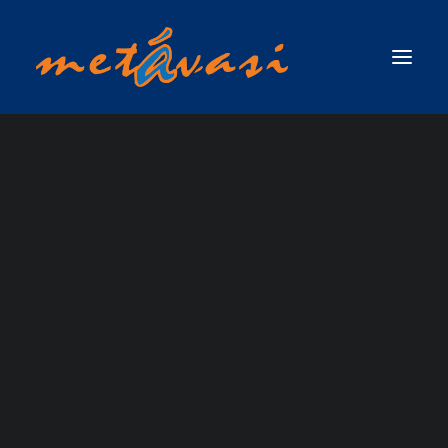
ΔΙΑΣΩΣΗ ΣΕ ΟΡΜΗΤΙΚΑ ΝΕΡΑ & ΠΛΗΜΜΥΡΙΚΕΣ ΚΑΤΑΣΤΑΣΕΙΣ
ΠΡΩΤΟΣ ΑΝΤΑΠΟΚΡΙΤΗΣ ΣΕ ΟΡΜΗΤΙΚΑ ΝΕΡΑ & ΠΛΗΜΜΥΡΙΚΕΣ
ΚΑΤΑΣΤΑΣΕΙΣ / SWIFTWATER & FLOOD RESCUE FIRST RESPONDER, ΤΟΥ
ΟΡΓΑΝΙΣΜΟΥ RESCUE 3 INTERNATIONAL
ΣΧΟΛΗ ΤΕΧΝΙΚΟΥ ΔΙΑΣΩΣΗΣ ΟΡΜΗΤΙΚΩΝ ΝΕΡΩΝ ΚΑΙ ΠΛΗΜΜΥΡΙΚΩΝ
ΚΑΤΑΣΤΑΣΕΩΝ (SWIFTWATER & FLOOD RESCUE TECHNICIAN),ΤΟΥ ΟΡΓΑΝΙΣΜΟΥ
EXPRESS KAYAK
RESCUE 3 INTERNATIONAL
ΣΧΟΛΗ ΠΡΟΧΩΡΗΜΕΝΟΥ ΤΕΧΝΙΚΟΥ ΔΙΑΣΩΣΗΣ ΟΡΜΗΤΙΚΩΝ ΝΕΡΩΝ ΚΑΙ
ΠΛΗΜΜΥΡΙΚΩΝ ΚΑΤΑΣΤΑΣΕΩΝ ΜΕ ΘΕΜΑ ΝΕΡΟ (ADVANCED SWIFTWATER &
BEGINNERS COURSE
FLOOD RESCUE TECHNICIAN COURSE / WATER )_RESCUE 3 EUROPE /
INTERNATIONAL
ΣΧΟΛΗ ΕΠΙΚΕΦΑΛΗΣ ΟΜΑΔΑΣ ΔΙΑΣΩΣΗΣ ΟΡΜΗΤΙΚΩΝ ΝΕΡΩΝ &
ΠΛΗΜΜΥΡΙΚΩΝ ΚΑΤΑΣΤΑΣΕΩΝ (WATER & FLOOD RESCUE TEAM LEADER) ΑΠΟ
ΤΗΝ RESCUE 3 INTERNATIONAL / EUROPE
ΣΧΟΛΗ ΔΙΑΣΩΣΗΣ ΜΕ ΣΧΟΙΝΙΑ ΠΑΝΩ ΑΠΟ ΤΟ ΝΕΡΟ / ROPE OVER WATER
(ROW)
ΣΧΟΛΗ ΕΠΙΧΕΙΡΗΣΕΩΝ ΟΡΜΗΤΙΚΩΝ ΝΕΡΩΝ & ΠΛΗΜΜΥΡΙΚΩΝ
ΚΑΤΑΣΤΑΣΕΩΝ ΓΙΑ ΤΟ ΠΡΟΣΩΠΙΚΟ ΤΩΝ ΕΛΙΚΟΠΤΕΡΩΝ ΕΡΕΥΝΑΣ & ΔΙΑΣΩΣΗΣ